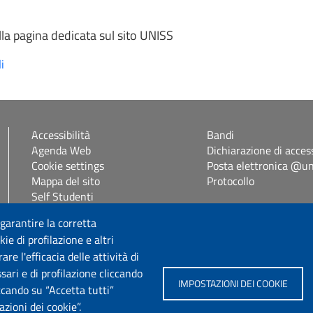
lla pagina dedicata sul sito UNISS
i
Accessibilità
Bandi
Agenda Web
Dichiarazione di access
Cookie settings
Posta elettronica @uni
Mappa del sito
Protocollo
Self Studenti
eUniss
 garantire la corretta
ie di profilazione e altri
Seguici su
e l'efficacia delle attività di
sari e di profilazione cliccando
IMPOSTAZIONI DEI COOKIE
iccando su “Accetta tutti”
zioni dei cookie”.