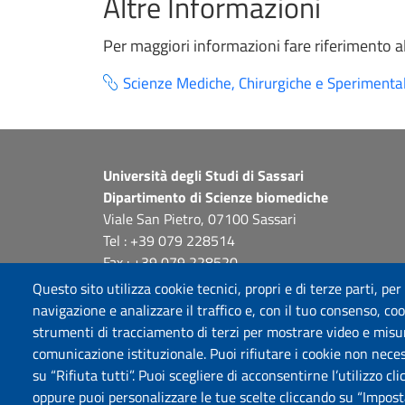
Altre Informazioni
Per maggiori informazioni fare riferimento a
Scienze Mediche, Chirurgiche e Sperimental
Università degli Studi di Sassari
Dipartimento di Scienze biomediche
Viale San Pietro, 07100 Sassari
Tel : +39 079 228514
Fax : +39 079 228520
dip.scienze.biomediche@pec.uniss.it
Questo sito utilizza cookie tecnici, propri e di terze parti, per
www.uniss.it
navigazione e analizzare il traffico e, con il tuo consenso, cook
strumenti di tracciamento di terzi per mostrare video e misurar
comunicazione istituzionale. Puoi rifiutare i cookie non neces
su “Rifiuta tutti”. Puoi scegliere di acconsentirne l’utilizzo cl
oppure puoi personalizzare le tue scelte cliccando su “Imposta